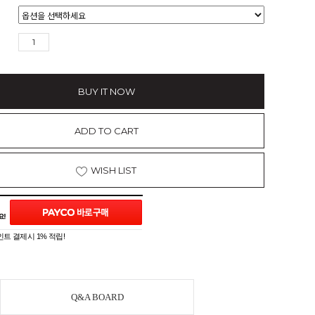
BUY IT NOW
ADD TO CART
WISH LIST
트 결제시 1% 적립!
Q&A BOARD