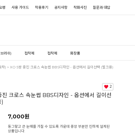
요령
사용 가이드
착용후기
공지사항
착화사진
질문과 대답
(브러쉬)
접착제
접착제
화장품
교차)
> XO 5쌍 중진 크로스 속눈썹 BBS디자인 - 옵션에서 길이선택 (벌크용)
2
 중진 크로스 속눈썹 BBS디자인 - 옵션에서 길이선
)
7,000
원
동그랗고 큰 눈매를 가질 수 있도록 가운데 중앙 부분만 진하게 설계된
상품입니다.