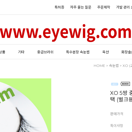
특허증
자주 묻는 질문
주문제작
가발 관리 
상품
기타
중급브러쉬
특수분장 속눈썹
옥션
화장솔
HOME
>
속눈썹
>
XO (
XO 5쌍
택 (벌크용
판매가격
특이사항