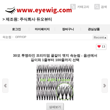
카테고리
검색
>
제조원: 주식회사 듀오뷰티
로그인
마이페이지
장바구니
관심상품
속눈썹
OPP/OP
Recent
13
30모 투명라인 프리미엄 끝갈이 엣지 속눈썹 - 옵션에서
길이와 1줄부터 100줄까지 선택
상세보기