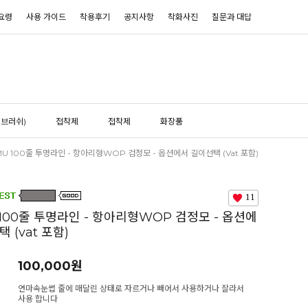
요령
사용 가이드
착용후기
공지사항
착화사진
질문과 대답
(브러쉬)
접착제
접착제
화장품
MU 100줄 투명라인 - 항아리형WOP 검정모 - 옵션에서 길이선택 (vat 포함)
11
 100줄 투명라인 - 항아리형WOP 검정모 - 옵션에
 (vat 포함)
100,000
원
연마속눈썹 줄에 매달린 상태로 자르거나 빼어서 사용하거나 잘라서
사용 합니다