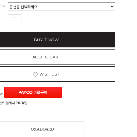
OP
BUY IT NOW
ADD TO CART
WISH LIST
트 결제시 1% 적립!
Q&A BOARD