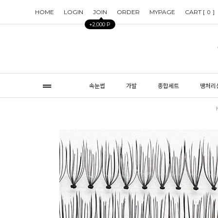
HOME
LOGIN
JOIN
ORDER
MYPAGE
CART [
]
0
+2,000 P
속눈썹
가발
종합세트
땡처리