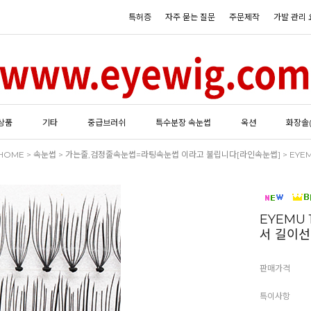
특허증
자주 묻는 질문
주문제작
가발 관리 
상품
기타
중급브러쉬
특수분장 속눈썹
옥션
화장솔
HOME
>
속눈썹
>
가는줄,검정줄속눈썹=라팅속눈썹 이라고 불립니다[라인속눈썹]
> EYE
EYEMU
서 길이선택
판매가격
특이사항