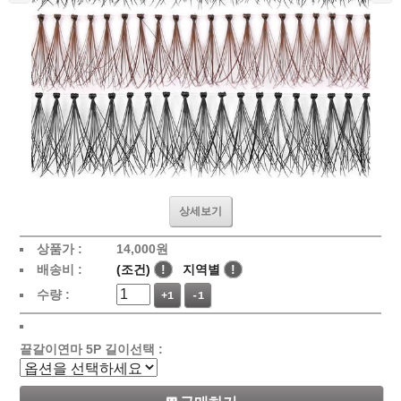
상세보기
상품가 :
14,000
원
배송비 :
(조건)
!
지역별
!
수량 :
+1
-1
끝갈이연마 5P 길이선택 :