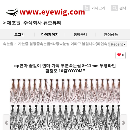
카테고리
검색
>
제조원: 주식회사 듀오뷰티
로그인
마이페이지
장바구니
관심상품
속눈썹
가는줄,검정줄속눈썹=라팅속눈썹 이라고 불립니다[라인속눈썹]
Recent
0
op연마 끝갈이 연마 가닥 부분속눈썹 8~11mm 투명라인
검정모 10줄YOYOME