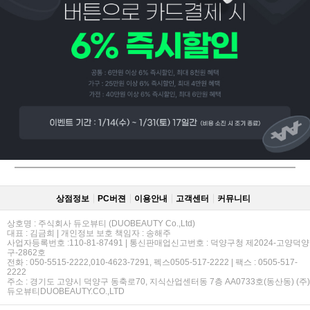
페이코 ID로
PAYCO 바로
상점정보
PC버젼
이용안내
고객센터
커뮤니티
상호명 : 주식회사 듀오뷰티 (DUOBEAUTY Co.,Ltd)
대표 : 김금희 | 개인정보 보호 책임자 : 송해주
사업자등록번호 :110-81-87491 | 통신판매업신고번호 : 덕양구청 제2024-고양덕양
구-2862호
전화 : 050-5515-2222,010-4623-7291, 펙스0505-517-2222 | 팩스 : 0505-517-
2222
주소 : 경기도 고양시 덕양구 동축로70, 지식산업센터동 7층 AA0733호(동산동) (주)
듀오뷰티DUOBEAUTY.CO.,LTD