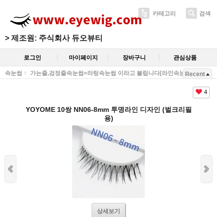
카테고리
검색
>
제조원: 주식회사 듀오뷰티
로그인
마이페이지
장바구니
관심상품
속눈썹
가는줄,검정줄속눈썹=라팅속눈썹 이라고 불립니다[라인속눈썹]
Recent
4
YOYOME 10쌍 NN06-8mm 투명라인 디자인 (벌크리필
용)
상세보기