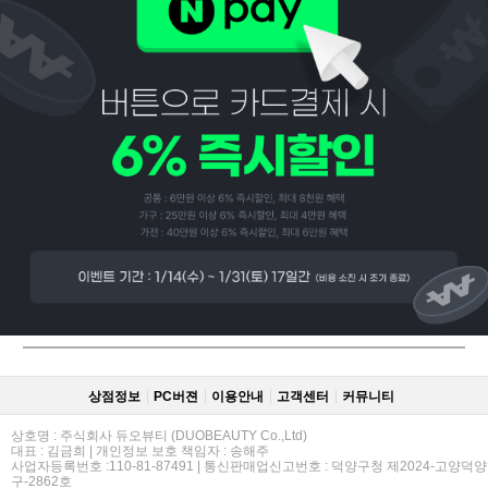
페이코 ID로
PAYCO 바로
상점정보
PC버젼
이용안내
고객센터
커뮤니티
상호명 : 주식회사 듀오뷰티 (DUOBEAUTY Co.,Ltd)
대표 : 김금희 | 개인정보 보호 책임자 : 송해주
사업자등록번호 :110-81-87491 | 통신판매업신고번호 : 덕양구청 제2024-고양덕양
구-2862호