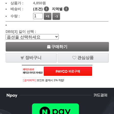
상품가 :
4,850
원
배송비 :
(조건)
!
지역별
!
수량 :
+1
-1
DBS[3] 길이 선택 :
구매하기
장바구니
관심상품
[ 결제혜택 ]
포인트 결제시 1% 적립!