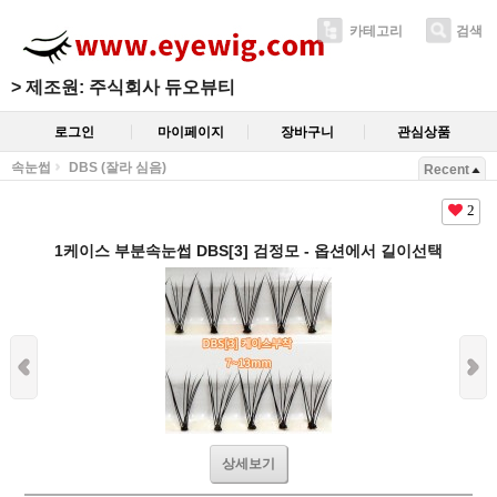
카테고리
검색
>
제조원: 주식회사 듀오뷰티
로그인
마이페이지
장바구니
관심상품
속눈썹
DBS (잘라 심음)
Recent
2
1케이스 부분속눈썹 DBS[3] 검정모 - 옵션에서 길이선택
상세보기