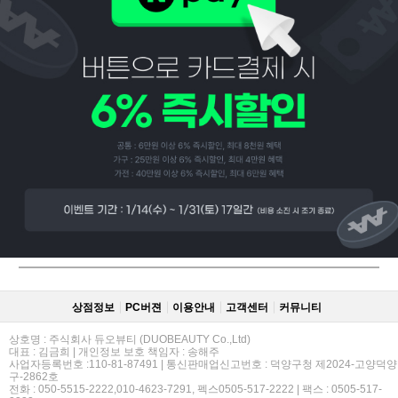
페이코 ID로
PAYCO 바로
상점정보
PC버젼
이용안내
고객센터
커뮤니티
상호명 : 주식회사 듀오뷰티 (DUOBEAUTY Co.,Ltd)
대표 : 김금희 | 개인정보 보호 책임자 : 송해주
사업자등록번호 :110-81-87491 | 통신판매업신고번호 : 덕양구청 제2024-고양덕양
구-2862호
전화 : 050-5515-2222,010-4623-7291, 펙스0505-517-2222 | 팩스 : 0505-517-