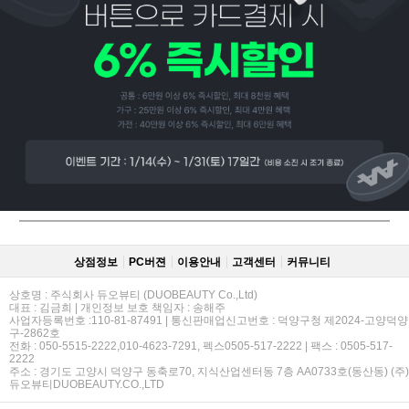
페이코 ID로
PAYCO 바로
상점정보
PC버젼
이용안내
고객센터
커뮤니티
상호명 : 주식회사 듀오뷰티 (DUOBEAUTY Co.,Ltd)
대표 : 김금희 | 개인정보 보호 책임자 : 송해주
사업자등록번호 :110-81-87491 | 통신판매업신고번호 : 덕양구청 제2024-고양덕양
구-2862호
전화 : 050-5515-2222,010-4623-7291, 펙스0505-517-2222 | 팩스 : 0505-517-
2222
주소 : 경기도 고양시 덕양구 동축로70, 지식산업센터동 7층 AA0733호(동산동) (주)
듀오뷰티DUOBEAUTY.CO.,LTD