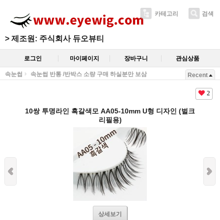
카테고리
검색
>
제조원: 주식회사 듀오뷰티
로그인
마이페이지
장바구니
관심상품
속눈썹
속눈썹 반통 /반박스 소량 구매 하실분만 보삼
Recent
2
10쌍 투명라인 흑갈색모 AA05-10mm U형 디자인 (벌크
리필용)
상세보기