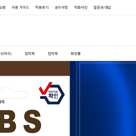
요령
사용 가이드
착용후기
공지사항
착화사진
질문과 대답
(브러쉬)
접착제
접착제
화장품