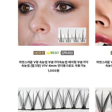
자연스러운 V형 속눈썹 부분가닥속눈썹 테이핑 부분가닥
자연스러운 
속눈썹 (벌크형) V1V-6mm 언더용으로도 사용가능
속눈썹
1,000원