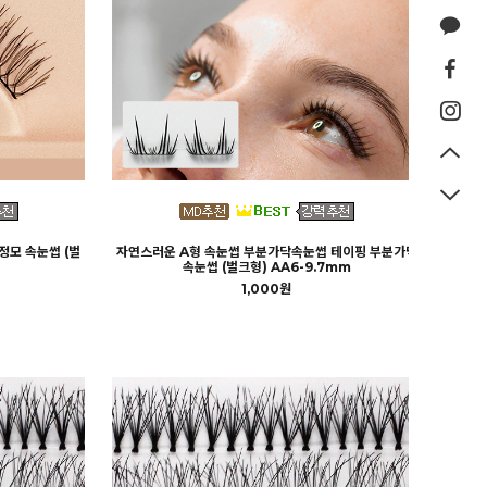
정모 속눈썹 (벌
자연스러운 A형 속눈썹 부분가닥속눈썹 테이핑 부분가닥
속눈썹 (벌크형) AA6-9.7mm
1,000원