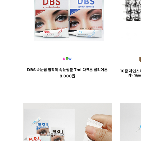
DBS 속눈썹 접착제 속눈썹풀 7ml 다크톤 클리어톤
10줄 자연스
가닥속눈썹
8,000원