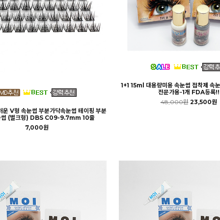
1+1 15ml 대용량미용 속눈썹 접착제 속
전문가용-1개 FDA등록!!
48,000원
23,500원
러운 V형 속눈썹 부분가닥속눈썹 테이핑 부분
 (벌크형) DBS C09-9.7mm 10줄
7,000원