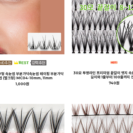
30모 투명라인 프리미엄 끝갈이 엣지 속
V형 속눈썹 부분가닥속눈썹 테이핑 부분가닥
길이와 1줄부터 100줄까지 
 (벌크형) MC04-10mm, 11mm
740원
1,000원