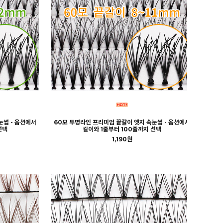
눈썹 - 옵션에서
60모 투명라인 프리미엄 끝갈이 엣지 속눈썹 - 옵션에서
선택
길이와 1줄부터 100줄까지 선택
1,190원