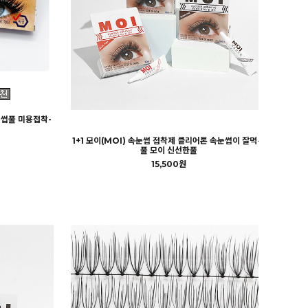
눈썹풀 미용접착-
1+1 모이(MOI) 속눈썹 접착제 클리어톤 속눈썹이 잘먹는
풀 모이 신선한풀
15,500원