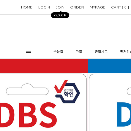
HOME
LOGIN
JOIN
ORDER
MYPAGE
CART [
]
0
+2,000 P
속눈썹
가발
종합세트
땡처리