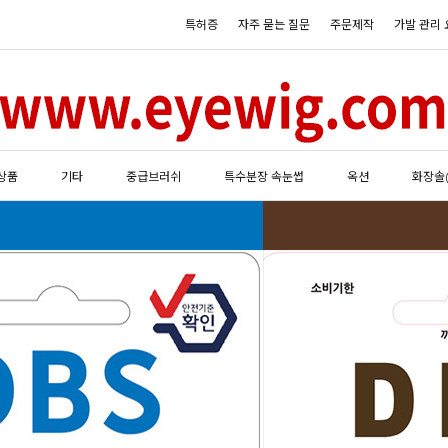
특허증
자주 묻는 질문
주문제작
가발 관리 
상품
기타
중급브러쉬
특수분장 속눈썹
옥션
화장솔