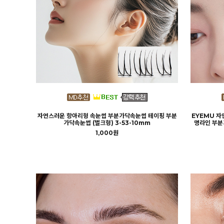
자연스러운 항아리형 속눈썹 부분가닥속눈썹 테이핑 부분
EYEMU 
가닥속눈썹 (벌크형) 3-53-10mm
명라인 부분
1,000원