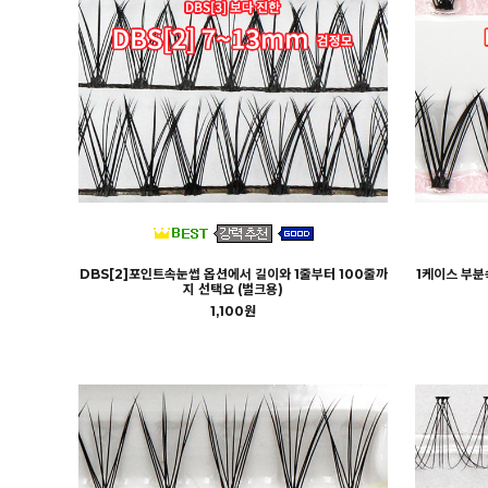
DBS[2]포인트속눈썹 옵션에서 길이와 1줄부터 100줄까
1케이스 부분
지 선택요 (벌크용)
1,100원