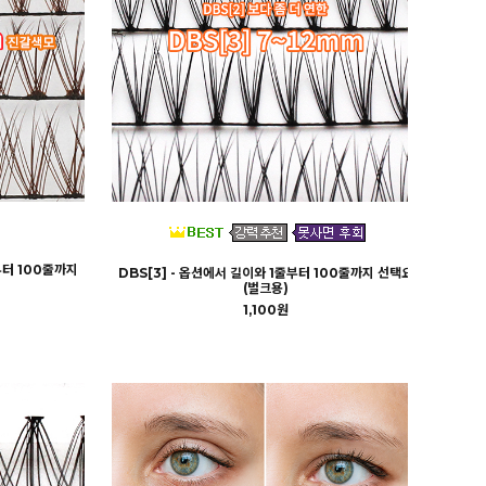
부터 100줄까지
DBS[3] - 옵션에서 길이와 1줄부터 100줄까지 선택요
(벌크용)
1,100원