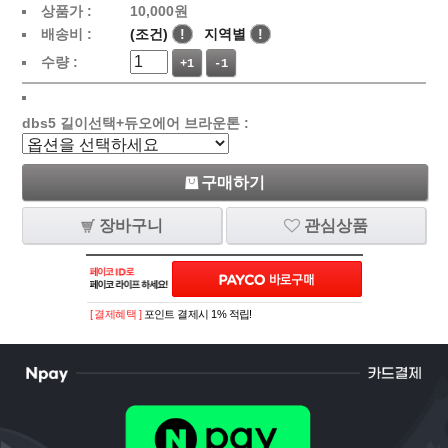
상품가 :
10,000
원
배송비 :
(조건)
!
지역별
!
수량 :
+1
-1
dbs5 길이선택+듀오에어 브라운톤 :
구매하기
장바구니
관심상품
[ 결제혜택 ]
포인트 결제시 1% 적립!