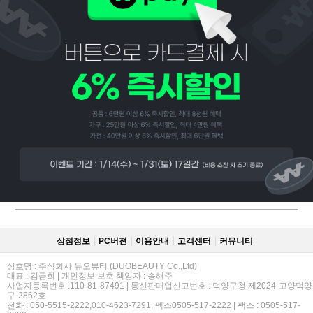
페이코 ID로
PAYCO 바로
상점정보
PC버젼
이용안내
고객센터
커뮤니티
상호명 : 주식회사 듀오뷰티 (DUOBEAUTY Co.,Ltd)
대표 : 김금희 | 개인정보 보호 책임자 : 송해주
사업자등록번호 :110-81-87491 | 통신판매업신고번호 : 덕양구청 제2024-고양덕양
구-2862호
전화 : 050-5515-2222,010-4623-7291, 펙스0505-517-2222 | 팩스 : 0505-517-