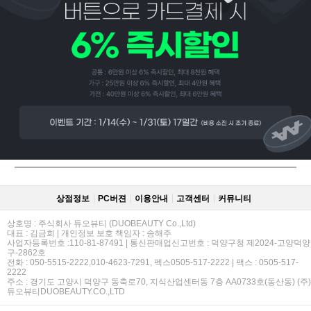
페이코 ID로
PAYCO 바로
상점정보
PC버젼
이용안내
고객센터
커뮤니티
상호명 : 주식회사 듀오뷰티 (DUOBEAUTY Co.,Ltd)
대표 : 김금희 | 개인정보 보호 책임자 : 송해주
사업자등록번호 :110-81-87491 | 통신판매업신고번호 : 덕양구청 제2024-고양덕양
구-2862호
전화 : 050-5515-2222,010-4623-7291, 펙스0505-517-2222 | 팩스 : 0505-517-
2222
주소 : 경기도 고양시 덕양구 동축로70, 지식산업센터동 7층 AA0733호(동산동) (주)
듀오뷰티DUOBEAUTY.CO.,LTD