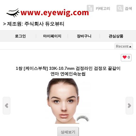
카테고리
검색
>
제조원: 주식회사 듀오뷰티
로그인
마이페이지
장바구니
관심상품
Recent
0
1쌍 [케이스부착] 33K-10.7mm 검정라인 검정모 끝갈이
연마 연예인속눈썹
상세보기