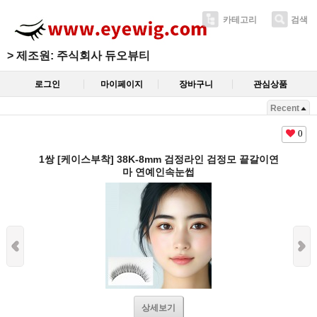
카테고리
검색
>
제조원: 주식회사 듀오뷰티
로그인
마이페이지
장바구니
관심상품
Recent
0
1쌍 [케이스부착] 38K-8mm 검정라인 검정모 끝갈이연
마 연예인속눈썹
상세보기