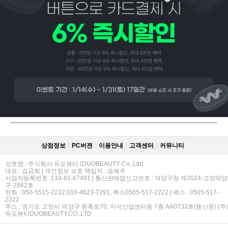
페이코 ID로
PAYCO 바로
상점정보
PC버젼
이용안내
고객센터
커뮤니티
상호명 : 주식회사 듀오뷰티 (DUOBEAUTY Co.,Ltd)
대표 : 김금희 | 개인정보 보호 책임자 : 송해주
사업자등록번호 :110-81-87491 | 통신판매업신고번호 : 덕양구청 제2024-고양덕양
구-2862호
전화 : 050-5515-2222,010-4623-7291, 펙스0505-517-2222 | 팩스 : 0505-517-
2222
주소 : 경기도 고양시 덕양구 동축로70, 지식산업센터동 7층 AA0733호(동산동) (주)
듀오뷰티DUOBEAUTY.CO.,LTD