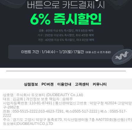
페이코 ID로
PAYCO 바로
상점정보
PC버젼
이용안내
고객센터
커뮤니티
상호명 : 주식회사 듀오뷰티 (DUOBEAUTY Co.,Ltd)
대표 : 김금희 | 개인정보 보호 책임자 : 송해주
사업자등록번호 :110-81-87491 | 통신판매업신고번호 : 덕양구청 제2024-고양덕양
구-2862호
전화 : 050-5515-2222,010-4623-7291, 펙스0505-517-2222 | 팩스 : 0505-517-
2222
주소 : 경기도 고양시 덕양구 동축로70, 지식산업센터동 7층 AA0733호(동산동) (주)
듀오뷰티DUOBEAUTY.CO.,LTD