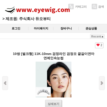
카테고리
검색
>
제조원: 주식회사 듀오뷰티
로그인
마이페이지
장바구니
관심상품
Recent
2
10쌍 [벌크형] 11K-10mm 검정라인 검정모 끝갈이연마
연예인속눈썹
상세보기