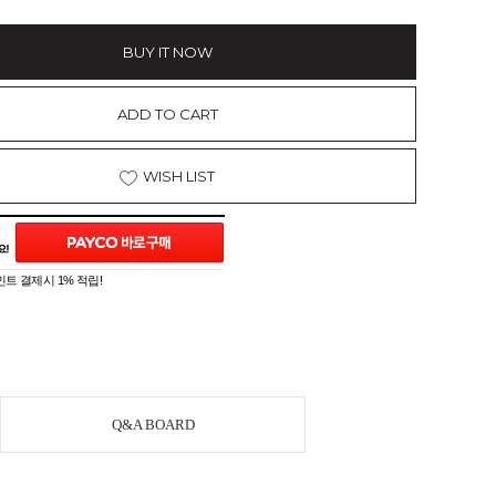
BUY IT NOW
ADD TO CART
WISH LIST
트 결제시 1% 적립!
Q&A BOARD