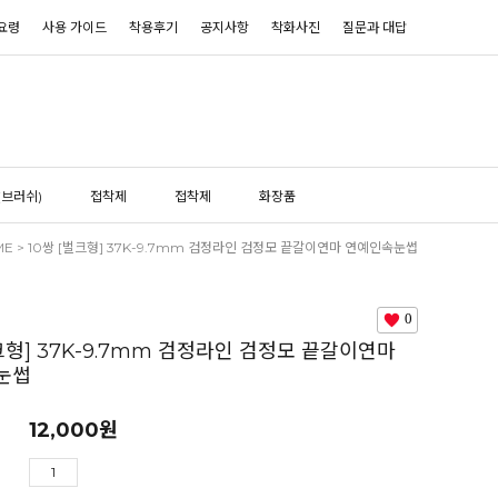
요령
사용 가이드
착용후기
공지사항
착화사진
질문과 대답
(브러쉬)
접착제
접착제
화장품
ME
> 10쌍 [벌크형] 37K-9.7mm 검정라인 검정모 끝갈이연마 연예인속눈썹
0
벌크형] 37K-9.7mm 검정라인 검정모 끝갈이연마
눈썹
12,000
원