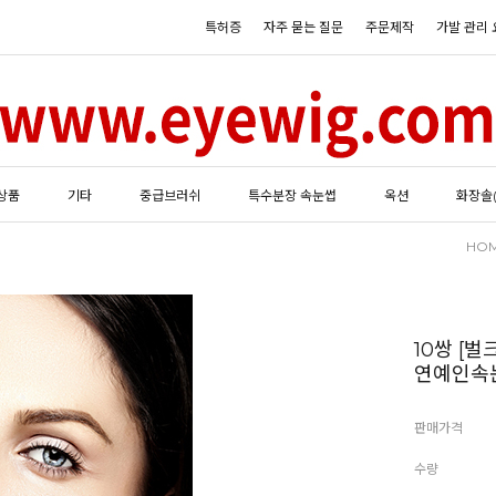
특허증
자주 묻는 질문
주문제작
가발 관리 
상품
기타
중급브러쉬
특수분장 속눈썹
옥션
화장솔
HO
10쌍 [
연예인속
판매가격
수량