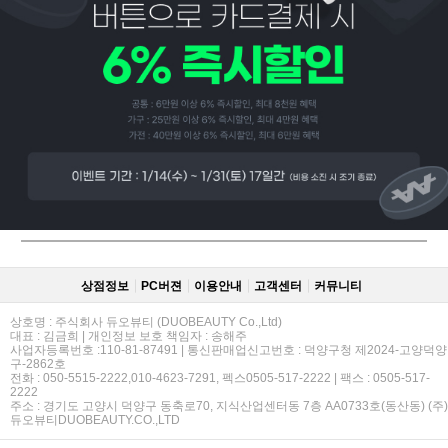
페이코 ID로
PAYCO 바로
상점정보
PC버젼
이용안내
고객센터
커뮤니티
상호명 : 주식회사 듀오뷰티 (DUOBEAUTY Co.,Ltd)
대표 : 김금희 | 개인정보 보호 책임자 : 송해주
사업자등록번호 :110-81-87491 | 통신판매업신고번호 : 덕양구청 제2024-고양덕양
구-2862호
전화 : 050-5515-2222,010-4623-7291, 펙스0505-517-2222 | 팩스 : 0505-517-
2222
주소 : 경기도 고양시 덕양구 동축로70, 지식산업센터동 7층 AA0733호(동산동) (주)
듀오뷰티DUOBEAUTY.CO.,LTD