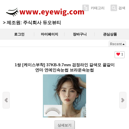
카테고리
검색
>
제조원: 주식회사 듀오뷰티
로그인
마이페이지
장바구니
관심상품
Recent
1
1쌍 [케이스부착] 37KB-9.7mm 검정라인 갈색모 끝갈이
연마 연예인속눈썹 브라운속눈썹
상세보기