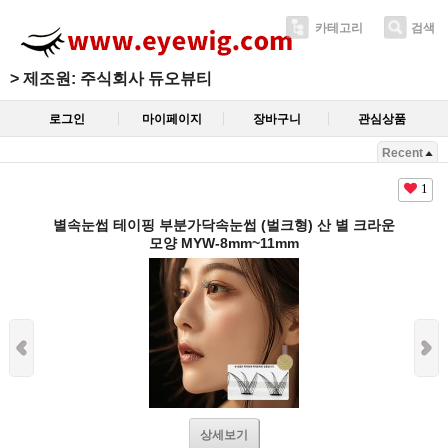
카테고리
검색
>
제조원: 주식회사 듀오뷰티
로그인
마이페이지
장바구니
관심상품
Recent
1
별속눈썹 테이핑 부분가닥속눈썹 (벌크형) 산 별 크라운
모양 MYW-8mm~11mm
상세보기