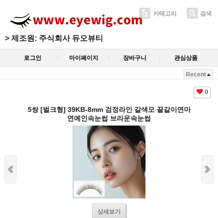
카테고리
검색
>
제조원: 주식회사 듀오뷰티
로그인
마이페이지
장바구니
관심상품
Recent
0
5쌍 [벌크형] 39KB-8mm 검정라인 갈색모 끝갈이연마
연예인속눈썹 브라운속눈썹
상세보기