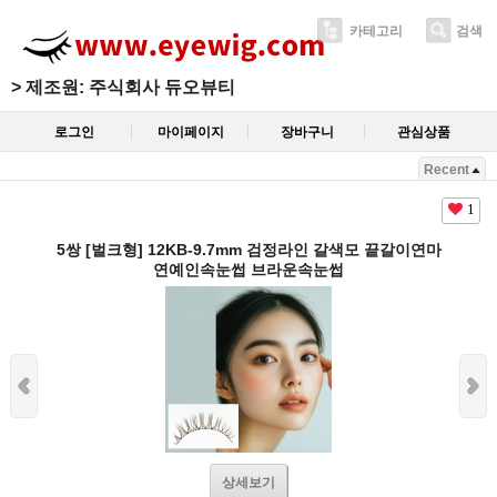
카테고리
검색
>
제조원: 주식회사 듀오뷰티
로그인
마이페이지
장바구니
관심상품
Recent
1
5쌍 [벌크형] 12KB-9.7mm 검정라인 갈색모 끝갈이연마
연예인속눈썹 브라운속눈썹
상세보기