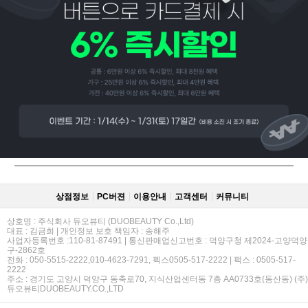
페이코 ID로
PAYCO 바로
상점정보
PC버젼
이용안내
고객센터
커뮤니티
상호명 : 주식회사 듀오뷰티 (DUOBEAUTY Co.,Ltd)
대표 : 김금희 | 개인정보 보호 책임자 : 송해주
사업자등록번호 :110-81-87491 | 통신판매업신고번호 : 덕양구청 제2024-고양덕양
구-2862호
전화 : 050-5515-2222,010-4623-7291, 펙스0505-517-2222 | 팩스 : 0505-517-
2222
주소 : 경기도 고양시 덕양구 동축로70, 지식산업센터동 7층 AA0733호(동산동) (주)
듀오뷰티DUOBEAUTY.CO.,LTD