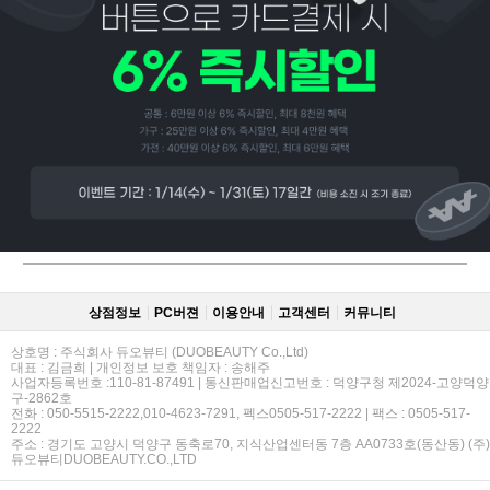
페이코 ID로
PAYCO 바로
상점정보
PC버젼
이용안내
고객센터
커뮤니티
상호명 : 주식회사 듀오뷰티 (DUOBEAUTY Co.,Ltd)
대표 : 김금희 | 개인정보 보호 책임자 : 송해주
사업자등록번호 :110-81-87491 | 통신판매업신고번호 : 덕양구청 제2024-고양덕양
구-2862호
전화 : 050-5515-2222,010-4623-7291, 펙스0505-517-2222 | 팩스 : 0505-517-
2222
주소 : 경기도 고양시 덕양구 동축로70, 지식산업센터동 7층 AA0733호(동산동) (주)
듀오뷰티DUOBEAUTY.CO.,LTD