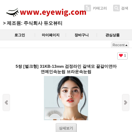
카테고리
검색
>
제조원: 주식회사 듀오뷰티
로그인
마이페이지
장바구니
관심상품
Recent
1
5쌍 [벌크형] 31KB-13mm 검정라인 갈색모 끝갈이연마
연예인속눈썹 브라운속눈썹
상세보기