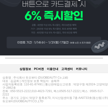
페이코 ID로
PAYCO 바로
상점정보
PC버젼
이용안내
고객센터
커뮤니티
상호명 : 주식회사 듀오뷰티 (DUOBEAUTY Co.,Ltd)
대표 : 김금희 | 개인정보 보호 책임자 : 송해주
사업자등록번호 :110-81-87491 | 통신판매업신고번호 : 덕양구청 제2024-고양덕양
구-2862호
전화 : 050-5515-2222,010-4623-7291, 펙스0505-517-2222 | 팩스 : 0505-517-
2222
주소 : 경기도 고양시 덕양구 동축로70, 지식산업센터동 7층 AA0733호(동산동) (주)
듀오뷰티DUOBEAUTY.CO.,LTD