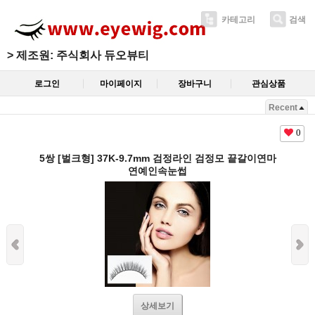
카테고리
검색
>
제조원: 주식회사 듀오뷰티
로그인
마이페이지
장바구니
관심상품
Recent
0
5쌍 [벌크형] 37K-9.7mm 검정라인 검정모 끝갈이연마
연예인속눈썹
상세보기