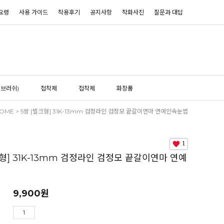
요령
사용 가이드
착용후기
공지사항
착화사진
질문과 대답
(브러쉬)
접착제
접착제
화장품
OME
> 5쌍 [벌크형] 31K-13mm 검정라인 검정모 끝갈이연마 연예인속눈썹
1
크형] 31K-13mm 검정라인 검정모 끝갈이연마 연예
9,900
원