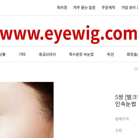
특허증
자주 묻는 질문
주문제작
가발 관리 
상품
기타
중급브러쉬
특수분장 속눈썹
옥션
화장솔
H
5쌍 [벌
인속눈썹
판매가격
수량