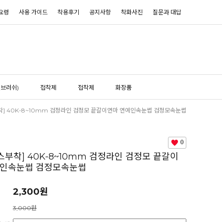
요령
사용 가이드
착용후기
공지사항
착화사진
질문과 대답
(브러쉬)
접착제
접착제
화장품
부착] 40K-8~10mm 검정라인 검정모 끝갈이연마 연예인속눈썹 검정모속눈썹
0
이스부착] 40K-8~10mm 검정라인 검정모 끝갈이
예인속눈썹 검정모속눈썹
2,300
원
3,000원