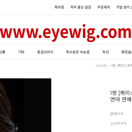
특허증
자주 묻는 질문
주문제작
가발 관리 
상품
기타
중급브러쉬
특수분장 속눈썹
옥션
화장솔
HOME
> 1쌍 [케이스
1쌍 [케
연마 연
판매가격
소비자가격