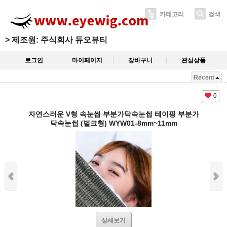
카테고리
검색
>
제조원: 주식회사 듀오뷰티
로그인
마이페이지
장바구니
관심상품
Recent
0
자연스러운 V형 속눈썹 부분가닥속눈썹 테이핑 부분가
닥속눈썹 (벌크형) WYW01-8mm~11mm
상세보기