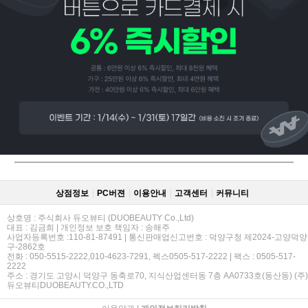
상점정보
PC버젼
이용안내
고객센터
커뮤니티
상호명 : 주식회사 듀오뷰티 (DUOBEAUTY Co.,Ltd)
대표 : 김금희 | 개인정보 보호 책임자 : 송해주
사업자등록번호 :110-81-87491 | 통신판매업신고번호 : 덕양구청 제2024-고양덕양
구-2862호
전화 : 050-5515-2222,010-4623-7291, 펙스0505-517-2222 | 팩스 : 0505-517-
2222
주소 : 경기도 고양시 덕양구 동축로70, 지식산업센터동 7층 AA0733호(동산동) (주)
듀오뷰티DUOBEAUTY.CO.,LTD