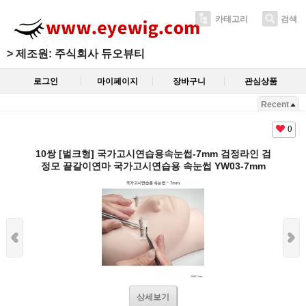
카테고리
검색
>
제조원: 주식회사 듀오뷰티
로그인
마이페이지
장바구니
관심상품
Recent
0
10쌍 [벌크형] 국가고시연습용속눈썹-7mm 검정라인 검
정모 끝갈이연마 국가고시연습용 속눈썹 YW03-7mm
상세보기