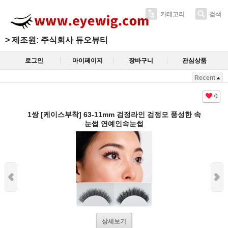
카테고리
검색
>
제조원: 주식회사 듀오뷰티
로그인
마이페이지
장바구니
관심상품
Recent
0
1쌍 [케이스부착] 63-11mm 검정라인 검정모 풍성한 속
눈썹 연예인속눈썹
상세보기