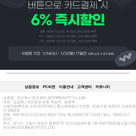
페이코 ID로
PAYCO 바로
상점정보
PC버젼
이용안내
고객센터
커뮤니티
상호명 : 주식회사 듀오뷰티 (DUOBEAUTY Co.,Ltd)
대표 : 김금희 | 개인정보 보호 책임자 : 송해주
사업자등록번호 :110-81-87491 | 통신판매업신고번호 : 덕양구청 제2024-고양덕양
구-2862호
전화 : 050-5515-2222,010-4623-7291, 펙스0505-517-2222 | 팩스 : 0505-517-
2222
주소 : 경기도 고양시 덕양구 동축로70, 지식산업센터동 7층 AA0733호(동산동) (주)
듀오뷰티DUOBEAUTY.CO.,LTD