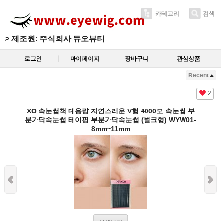
카테고리
검색
>
제조원: 주식회사 듀오뷰티
로그인
마이페이지
장바구니
관심상품
Recent
2
XO 속눈썹책 대용량 자연스러운 V형 4000모 속눈썹 부
분가닥속눈썹 테이핑 부분가닥속눈썹 (벌크형) WYW01-
8mm~11mm