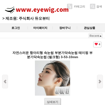
카테고리
검색
>
제조원: 주식회사 듀오뷰티
로그인
마이페이지
장바구니
관심상품
Recent
4
자연스러운 항아리형 속눈썹 부분가닥속눈썹 테이핑 부
분가닥속눈썹 (벌크형) 3-53-10mm
상세보기