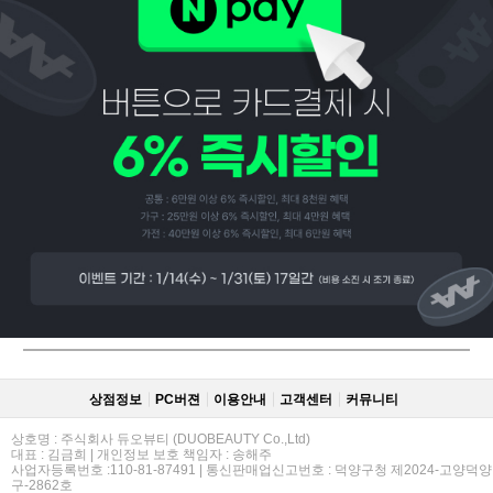
페이코 ID로
PAYCO 바로
상점정보
PC버젼
이용안내
고객센터
커뮤니티
상호명 : 주식회사 듀오뷰티 (DUOBEAUTY Co.,Ltd)
대표 : 김금희 | 개인정보 보호 책임자 : 송해주
사업자등록번호 :110-81-87491 | 통신판매업신고번호 : 덕양구청 제2024-고양덕양
구-2862호