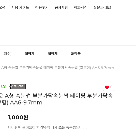
요령
사용 가이드
착용후기
공지사항
착화사진
질문과 대답
(브러쉬)
접착제
접착제
화장품
 A형 속눈썹 부분가닥속눈썹 테이핑 부분가닥속눈썹 (벌크형) AA6-9.7mm
0
운 A형 속눈썹 부분가닥속눈썹 테이핑 부분가닥속
형) AA6-9.7mm
1,000
원
테이핑에 붙어있어 한가닥씩 떼서 쓰는 속눈썹입니다。