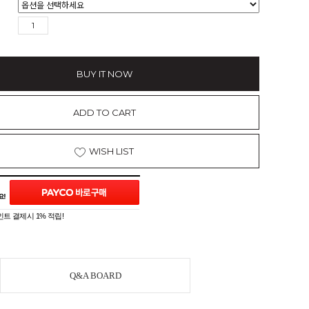
BUY IT NOW
ADD TO CART
WISH LIST
트 결제시 1% 적립!
Q&A BOARD