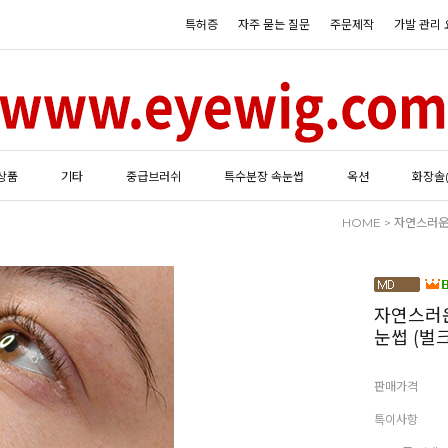
특허증
자주 묻는 질문
주문제작
가발 관리 
상품
기타
중급브러쉬
특수분장 속눈썹
옥션
화장솔
HOME
> 자연스러운
자연스러
눈썹 (벌크
판매가격
특이사항