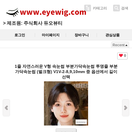
카테고리
검색
>
제조원: 주식회사 듀오뷰티
로그인
마이페이지
장바구니
관심상품
Recent
0
1줄 자연스러운 V형 속눈썹 부분가닥속눈썹 투명줄 부분
가닥속눈썹 (벌크형) V1V-2-8,9,10mm 중 옵션에서 길이
선택