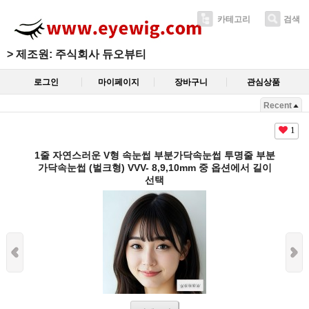
카테고리
검색
>
제조원: 주식회사 듀오뷰티
로그인
마이페이지
장바구니
관심상품
Recent
1
1줄 자연스러운 V형 속눈썹 부분가닥속눈썹 투명줄 부분
가닥속눈썹 (벌크형) VVV- 8,9,10mm 중 옵션에서 길이
선택