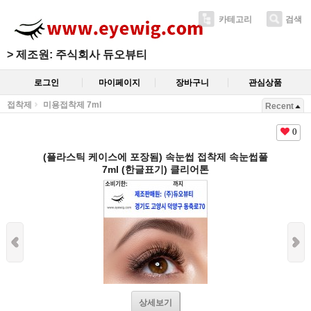
카테고리
검색
>
제조원: 주식회사 듀오뷰티
로그인
마이페이지
장바구니
관심상품
접착제
미용접착제 7ml
Recent
0
(플라스틱 케이스에 포장됨) 속눈썹 접착제 속눈썹풀
7ml (한글표기) 클리어톤
상세보기