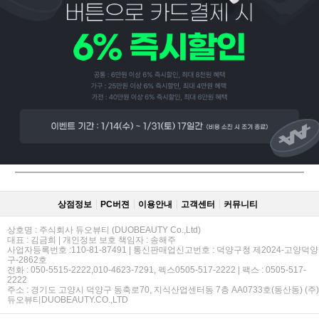
페이코 ID로
PAYCO 바로
상점정보
PC버젼
이용안내
고객센터
커뮤니티
상호명 : 주식회사 듀오뷰티 (DUOBEAUTY Co.,Ltd)
대표 : 김금희 | 개인정보 보호 책임자 : 송해주
사업자등록번호 :110-81-87491 | 통신판매업신고번호 : 덕양구청 제2024-고양덕양
구-2862호
전화 : 050-5515-2222,010-4623-7291, 펙스0505-517-2222 | 팩스 : 0505-517-
2222
주소 : 경기도 고양시 덕양구 동축로70, 지식산업센터동 7층 AA0733호(동산동) (주)
듀오뷰티DUOBEAUTY.CO.,LTD