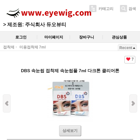
카테고리
검색
>
제조원: 주식회사 듀오뷰티
로그인
마이페이지
장바구니
관심상품
접착제
미용접착제 7ml
Recent
7
DBS 속눈썹 접착제 속눈썹풀 7ml 다크톤 클리어톤
상세보기