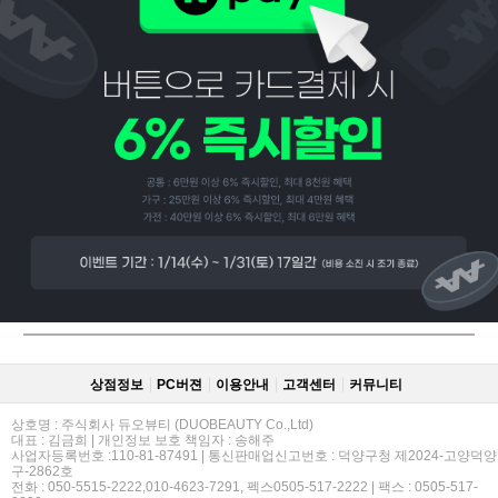
페이코 ID로
PAYCO 바로
상점정보
PC버젼
이용안내
고객센터
커뮤니티
상호명 : 주식회사 듀오뷰티 (DUOBEAUTY Co.,Ltd)
대표 : 김금희 | 개인정보 보호 책임자 : 송해주
사업자등록번호 :110-81-87491 | 통신판매업신고번호 : 덕양구청 제2024-고양덕양
구-2862호
전화 : 050-5515-2222,010-4623-7291, 펙스0505-517-2222 | 팩스 : 0505-517-