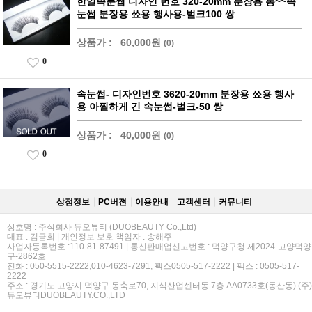
한일속눈썹 디자인 번호 320-20mm 분장용 롱~~속
눈썹 분장용 쑈용 행사용-벌크100 쌍
상품가 :
60,000원
(0)
0
속눈썹- 디자인번호 3620-20mm 분장용 쑈용 행사
용 아찔하게 긴 속눈썹-벌크-50 쌍
상품가 :
40,000원
(0)
0
상점정보
PC버젼
이용안내
고객센터
커뮤니티
상호명 : 주식회사 듀오뷰티 (DUOBEAUTY Co.,Ltd)
대표 : 김금희 | 개인정보 보호 책임자 : 송해주
사업자등록번호 :110-81-87491 | 통신판매업신고번호 : 덕양구청 제2024-고양덕양
구-2862호
전화 : 050-5515-2222,010-4623-7291, 펙스0505-517-2222 | 팩스 : 0505-517-
2222
주소 : 경기도 고양시 덕양구 동축로70, 지식산업센터동 7층 AA0733호(동산동) (주)
듀오뷰티DUOBEAUTY.CO.,LTD