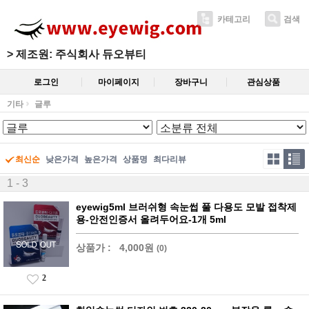
카테고리
검색
>
제조원: 주식회사 듀오뷰티
로그인
마이페이지
장바구니
관심상품
기타
글루
최신순
낮은가격
높은가격
상품명
최다리뷰
1 - 3
eyewig5ml 브러쉬형 속눈썹 풀 다용도 모발 접착제
용-안전인증서 올려두어요-1개 5ml
상품가 :
4,000원
(0)
2