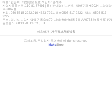
대표 : 김금희 | 개인정보 보호 책임자 : 송해주
사업자등록번호 :110-81-87491 | 통신판매업신고번호 : 덕양구청 제2024-고양덕양
구-2862호
전화 : 050-5515-2222,010-4623-7291, 펙스0505-517-2222 | 팩스 : 0505-517-
2222
주소 : 경기도 고양시 덕양구 동축로70, 지식산업센터동 7층 AA0733호(동산동) (주)
듀오뷰티DUOBEAUTY.CO.,LTD
이용약관
|
개인정보처리방침
ⓒ제조원: 주식회사 듀오뷰티 All rights reserved.
Make
Shop