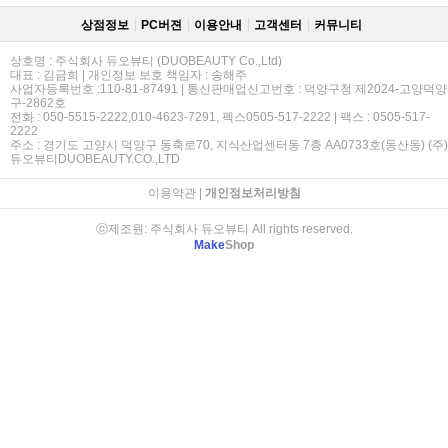
상점정보
PC버젼
이용안내
고객센터
커뮤니티
상호명 : 주식회사 듀오뷰티 (DUOBEAUTY Co.,Ltd)
대표 : 김금희 | 개인정보 보호 책임자 : 송해주
사업자등록번호 :110-81-87491 | 통신판매업신고번호 : 덕양구청 제2024-고양덕양
구-2862호
전화 : 050-5515-2222,010-4623-7291, 펙스0505-517-2222 | 팩스 : 0505-517-
2222
주소 : 경기도 고양시 덕양구 동축로70, 지식산업센터동 7층 AA0733호(동산동) (주)
듀오뷰티DUOBEAUTY.CO.,LTD
이용약관
|
개인정보처리방침
ⓒ제조원: 주식회사 듀오뷰티 All rights reserved.
Make
Shop