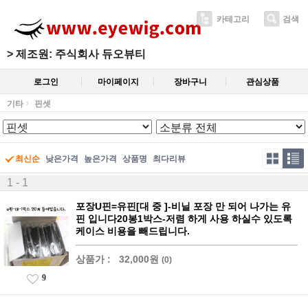
카테고리
검색
>
제조원: 주식회사 듀오뷰티
로그인
마이페이지
장바구니
관심상품
기타
핀셋
최신순
낮은가격
높은가격
상품명
최다리뷰
1 - 1
포장U핀=유핀[대 중 ]-비닐 포장 만 되어 나가는 유
핀 입니다20봉1박스-저렴 하게 사용 하실수 있도록
케이스 비용을 빼드립니다.
상품가 :
32,000원
(0)
9