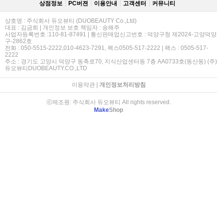
상점정보
PC버젼
이용안내
고객센터
커뮤니티
상호명 : 주식회사 듀오뷰티 (DUOBEAUTY Co.,Ltd)
대표 : 김금희 | 개인정보 보호 책임자 : 송해주
사업자등록번호 :110-81-87491 | 통신판매업신고번호 : 덕양구청 제2024-고양덕양
구-2862호
전화 : 050-5515-2222,010-4623-7291, 펙스0505-517-2222 | 팩스 : 0505-517-
2222
주소 : 경기도 고양시 덕양구 동축로70, 지식산업센터동 7층 AA0733호(동산동) (주)
듀오뷰티DUOBEAUTY.CO.,LTD
이용약관
|
개인정보처리방침
ⓒ제조원: 주식회사 듀오뷰티 All rights reserved.
Make
Shop