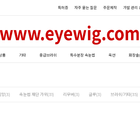
특허증
자주 묻는 질문
주문제작
가발 관리 
상품
기타
중급브러쉬
특수분장 속눈썹
옥션
화장솔
망(3)
속눈썹 재단 가위(31)
리무버(3)
글루(3)
브러쉬/기타(35)