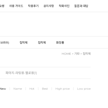
요령
사용 가이드
착용후기
공지사항
착화사진
질문과 대답
(브러쉬)
접착제
접착제
화장품
HOME
>
기타
>
접착제
파마지-라팅용-멜로용(1)
New
Name
Hot
Best
High price
Low price