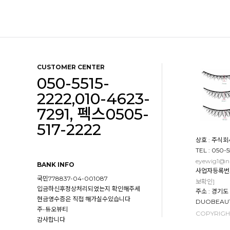
CUSTOMER CENTER
050-5515-
2222,010-4623-
7291, 펙스0505-
517-2222
상호 : 주식회
TEL : 050-
eyewig1@n
BANK INFO
사업자등록번호 :
국민778837-04-001087
보확인]
입금하신후정상처리되었는지 확인해주세
주소 : 경기
현금영수증은 직접 해가실수있습니다
DUOBEAUT
주-듀오뷰티
COPYRIGHT
감사합니다