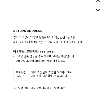
RETURN ADDRESS
경기도 고양시 덕양구 동축로70, 지식산업센터동 7층
AA0733호(동산동) (주)듀오뷰티DUOBEAUTY.CO.,LTD
택배 정보 : 로젠 택배 (1588-9988)
- 고객님 단순 변심일 경우 택배비 고객님 부담입니다.
- 상품수령 후 7일 이내 교환/반품 가능합니다.
저희 쇼핑몰이 가입한 PG에스크로
구매안전
서비스를 이용하실 수 있습니다.
서비스
홈
이용안내
개인정보처리방침
이용약관