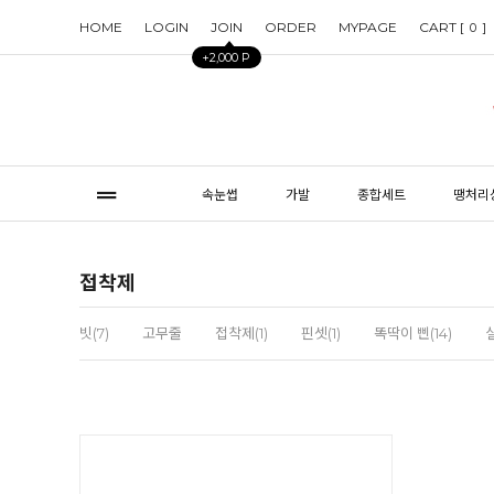
HOME
LOGIN
JOIN
ORDER
MYPAGE
CART [
]
0
+2,000 P
속눈썹
가발
종합세트
땡처리
접착제
빗(7)
고무줄
접착제(1)
핀셋(1)
똑딱이 삔(14)
실