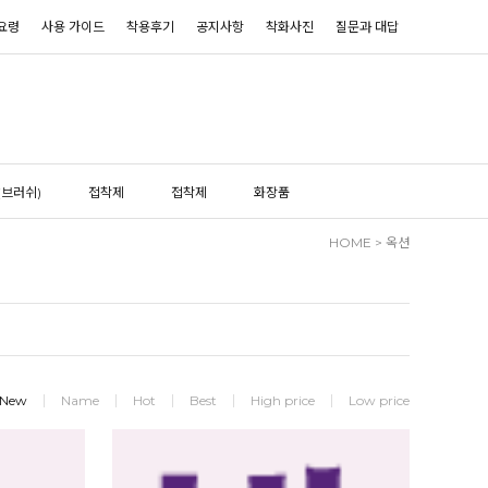
요령
사용 가이드
착용후기
공지사항
착화사진
질문과 대답
(브러쉬)
접착제
접착제
화장품
HOME
>
옥션
New
Name
Hot
Best
High price
Low price