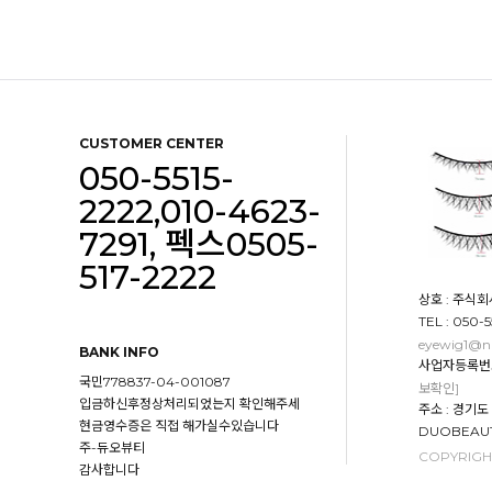
CUSTOMER CENTER
050-5515-
2222,010-4623-
7291, 펙스0505-
517-2222
상호 : 주식회
TEL : 050-
eyewig1@n
BANK INFO
사업자등록번호 :
국민778837-04-001087
보확인]
입금하신후정상처리되었는지 확인해주세
주소 : 경기
현금영수증은 직접 해가실수있습니다
DUOBEAUT
주-듀오뷰티
COPYRIGHT
감사합니다