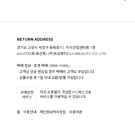
RETURN ADDRESS
경기도 고양시 덕양구 동축로70, 지식산업센터동 7층
AA0733호(동산동) (주)듀오뷰티DUOBEAUTY.CO.,LTD
택배 정보 : 로젠 택배 (1588-9988)
- 고객님 단순 변심일 경우 택배비 고객님 부담입니다.
- 상품수령 후 7일 이내 교환/반품 가능합니다.
저희 쇼핑몰이 가입한 PG에스크로
구매안전
서비스를 이용하실 수 있습니다.
서비스
홈
이용안내
개인정보처리방침
이용약관