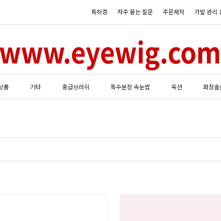
특허증
자주 묻는 질문
주문제작
가발 관리 
상품
기타
중급브러쉬
특수분장 속눈썹
옥션
화장솔