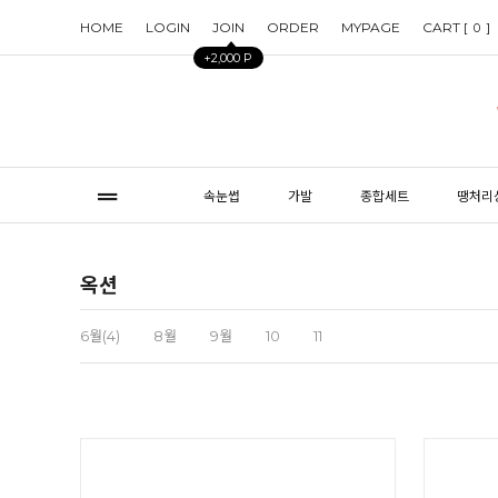
HOME
LOGIN
JOIN
ORDER
MYPAGE
CART [
]
0
+2,000 P
속눈썹
가발
종합세트
땡처리
옥션
6월(4)
8월
9월
10
11