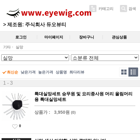
카테고리
검색
>
제조원: 주식회사 듀오뷰티
로그인
마이페이지
장바구니
관심상품
기타
실망
최신순
낮은가격
높은가격
상품명
최다리뷰
1 - 3
특대실망세트 승무원 및 요리종사원 머리 올림머리
용 특대실망세트
상품가 :
3,950원
(0)
0