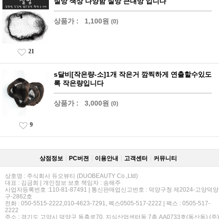
실망 색상 다양함 실망 큰대망 입니다
상품가 :
1,100원
(0)
21
s달비[작은량-소]1개 작은거 깜찍하게 연출할수있도
록 작은량입니다
상품가 :
3,000원
(0)
9
상점정보
PC버젼
이용안내
고객센터
커뮤니티
상호명 : 주식회사 듀오뷰티 (DUOBEAUTY Co.,Ltd)
대표 : 김금희 | 개인정보 보호 책임자 : 송해주
사업자등록번호 :110-81-87491 | 통신판매업신고번호 : 덕양구청 제2024-고양덕양
구-2862호
전화 : 050-5515-2222,010-4623-7291, 펙스0505-517-2222 | 팩스 : 0505-517-
2222
주소 : 경기도 고양시 덕양구 동축로70, 지식산업센터동 7층 AA0733호(동산동) (주)