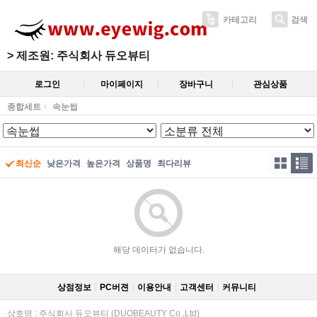
카테고리
검색
>
제조원: 주식회사 듀오뷰티
로그인
마이페이지
장바구니
관심상품
종합세트
속눈썹
최신순
낮은가격
높은가격
상품명
최다리뷰
해당 데이터가 없습니다.
상점정보
PC버젼
이용안내
고객센터
커뮤니티
상호명 : 주식회사 듀오뷰티 (DUOBEAUTY Co.,Ltd)