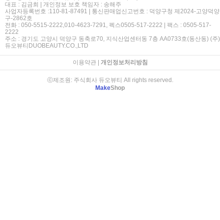
대표 : 김금희 | 개인정보 보호 책임자 : 송해주
사업자등록번호 :110-81-87491 | 통신판매업신고번호 : 덕양구청 제2024-고양덕양
구-2862호
전화 : 050-5515-2222,010-4623-7291, 펙스0505-517-2222 | 팩스 : 0505-517-
2222
주소 : 경기도 고양시 덕양구 동축로70, 지식산업센터동 7층 AA0733호(동산동) (주)
듀오뷰티DUOBEAUTY.CO.,LTD
이용약관
|
개인정보처리방침
ⓒ제조원: 주식회사 듀오뷰티 All rights reserved.
Make
Shop