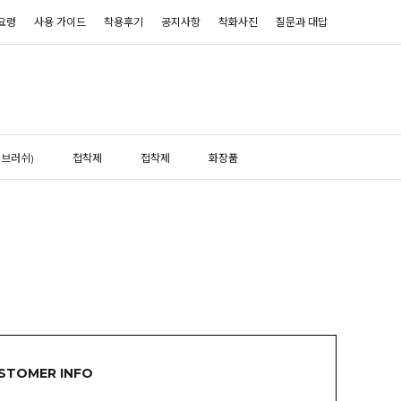
요령
사용 가이드
착용후기
공지사항
착화사진
질문과 대답
(브러쉬)
접착제
접착제
화장품
STOMER INFO