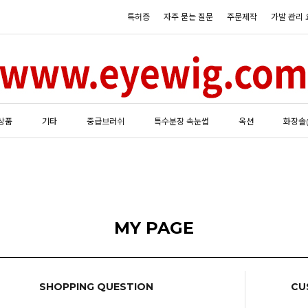
특허증
자주 묻는 질문
주문제작
가발 관리 
상품
기타
중급브러쉬
특수분장 속눈썹
옥션
화장솔
MY PAGE
SHOPPING QUESTION
CU