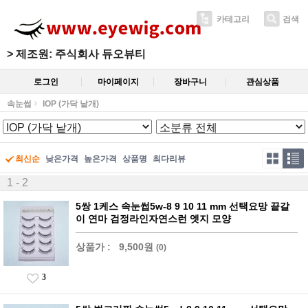
카테고리
검색
>
제조원: 주식회사 듀오뷰티
로그인
마이페이지
장바구니
관심상품
속눈썹
IOP (가닥 낱개)
최신순
낮은가격
높은가격
상품명
최다리뷰
1 - 2
5쌍 1케스 속눈썹5w-8 9 10 11 mm 선택요망 끝갈
이 연마 검정라인자연스런 엣지 모양
상품가 :
9,500원
(0)
3