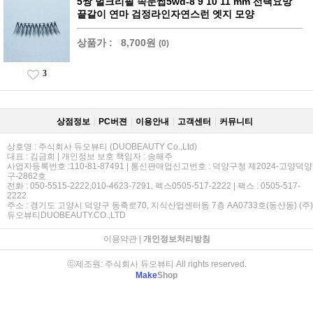
5쌍 벌크리필 속눈썹5wd-8 9 10 11 mm 선택요망
끝갈이 연마 검정라인자연스런 엣지 모양
상품가 :
8,700원
(0)
3
상점정보
PC버젼
이용안내
고객센터
커뮤니티
상호명 : 주식회사 듀오뷰티 (DUOBEAUTY Co.,Ltd)
대표 : 김금희 | 개인정보 보호 책임자 : 송해주
사업자등록번호 :110-81-87491 | 통신판매업신고번호 : 덕양구청 제2024-고양덕양
구-2862호
전화 : 050-5515-2222,010-4623-7291, 펙스0505-517-2222 | 팩스 : 0505-517-
2222
주소 : 경기도 고양시 덕양구 동축로70, 지식산업센터동 7층 AA0733호(동산동) (주)
듀오뷰티DUOBEAUTY.CO.,LTD
이용약관
|
개인정보처리방침
ⓒ제조원: 주식회사 듀오뷰티 All rights reserved.
Make
Shop