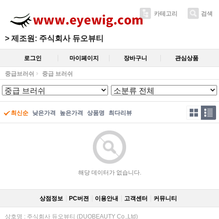
카테고리
검색
>
제조원: 주식회사 듀오뷰티
로그인
마이페이지
장바구니
관심상품
중급브러쉬
중급 브러쉬
최신순
낮은가격
높은가격
상품명
최다리뷰
해당 데이터가 없습니다.
상점정보
PC버젼
이용안내
고객센터
커뮤니티
상호명 : 주식회사 듀오뷰티 (DUOBEAUTY Co.,Ltd)