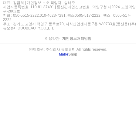
대표 : 김금희 | 개인정보 보호 책임자 : 송해주
사업자등록번호 :110-81-87491 | 통신판매업신고번호 : 덕양구청 제2024-고양덕양
구-2862호
전화 : 050-5515-2222,010-4623-7291, 펙스0505-517-2222 | 팩스 : 0505-517-
2222
주소 : 경기도 고양시 덕양구 동축로70, 지식산업센터동 7층 AA0733호(동산동) (주)
듀오뷰티DUOBEAUTY.CO.,LTD
이용약관
|
개인정보처리방침
ⓒ제조원: 주식회사 듀오뷰티 All rights reserved.
Make
Shop