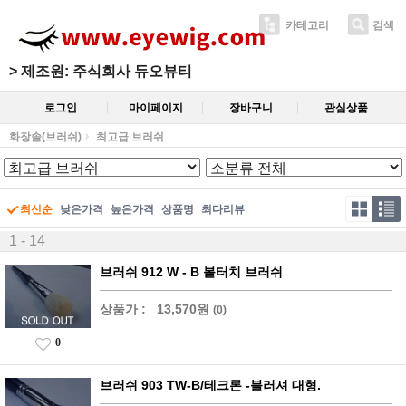
카테고리
검색
>
제조원: 주식회사 듀오뷰티
로그인
마이페이지
장바구니
관심상품
화장솔(브러쉬)
최고급 브러쉬
최신순
낮은가격
높은가격
상품명
최다리뷰
1 - 14
브러쉬 912 W - B 볼터치 브러쉬
상품가 :
13,570원
(0)
0
브러쉬 903 TW-B/테크론 -블러셔 대형.