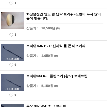
1
화장솔천연 양모 왕 납짝 브러쉬=모량이 무지 많이
들어 잇습니다.
상품가 :
16,500원
(0)
1
브러쉬 936 P - R 신세틱 롤 콘 마스카라.
상품가 :
1,650원
(0)
0
브러쉬934 K-L 콜린스키 [황모] 로케트립
상품가 :
5,150원
(0)
0
듀오 907 W-C 치크 브러쉬.