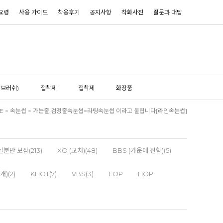
요령
사용 가이드
착용후기
공지사항
착화사진
질문과 대답
(브러쉬)
접착제
접착제
화장품
E
>
속눈썹
>
가는줄,검정줄속눈썹=라팅속눈썹 이라고 불립니다[라인속눈썹]
분만 보삼(213)
XO (교차)(48)
BBS (가운데 진함)(5)
개)(2)
KHOT(7)
VBS(3)
EOP
HOP