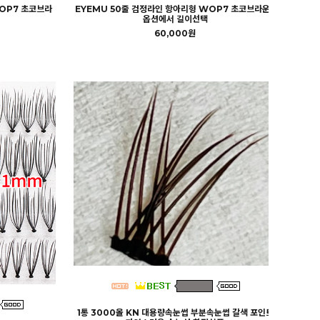
WOP7 초코브라
EYEMU 50줄 검정라인 항아리형 WOP7 초코브라운 -
옵션에서 길이선택
60,000원
1통 3000올 KN 대용량속눈썹 부분속눈썹 갈색 포인트