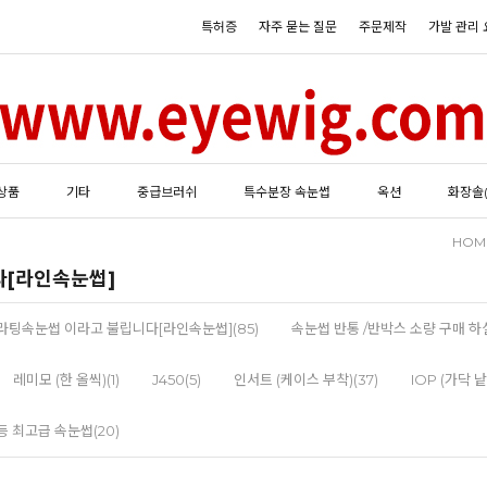
특허증
자주 묻는 질문
주문제작
가발 관리 
상품
기타
중급브러쉬
특수분장 속눈썹
옥션
화장솔
HOM
다[라인속눈썹]
팅속눈썹 이라고 불립니다[라인속눈썹](85)
속눈썹 반통 /반박스 소량 구매 하실
레미모 (한 올씩)(1)
J450(5)
인서트 (케이스 부착)(37)
IOP (가닥 낱
 등 최고급 속눈썹(20)