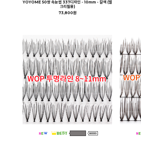
YOYOME 50쌍 속눈썹 337디자인 - 10mm - 갈색 (벌
크리필용)
73,800원