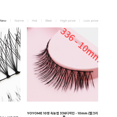
New
Name
Hot
Best
High price
Low price
YOYOME 10쌍 속눈썹 336디자인 - 10mm (벌크리필
용