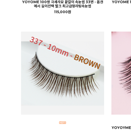
YOYOME 100쌍 극세사모 끝갈이 속눈썹 33번 - 옵션
YOYOME 
에서 길이선택 벌크 최고급형라팅속눈썹
115,000원
YOYOYME