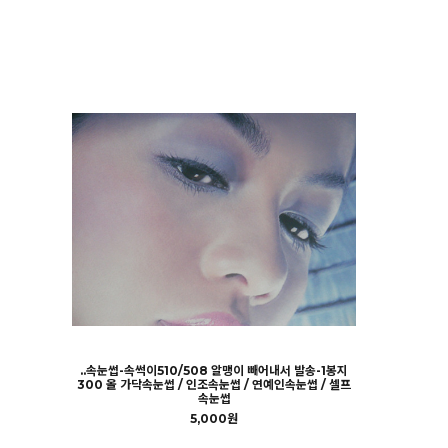
..속눈썹-속썩이510/508 알맹이 빼어내서 발송-1봉지
300 올 가닥속눈썹 / 인조속눈썹 / 연예인속눈썹 / 셀프
속눈썹
5,000원