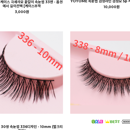
YOYOME 속눈썹 검정라인 검정모 5p 
1케이스 극세사모 끝갈이 속눈썹 33번 - 옵션
에서 길이선택 [케이스부착
10,000원
3,000원
 30쌍 속눈썹 336디자인 - 10mm (벌크리