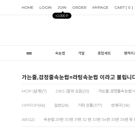
HOME
LOGIN
JOIN
ORDER
MYPAGE
CART [
]
0
+2,000 P
속눈썹
가발
종합세트
땡처리
가는줄,검정줄속눈썹=라팅속눈썹 이라고 불립니
MOP (낱개)(7)
DBS (잘라 심음)(15)
가는줄,검정줄속눈썹=라
OPP/OP(66)
일반(28)
기타 상품(377)
반영구(38)
ABS(2)
속눈썹 29번 30번 31번 32 번 33번 34번 35번 36번 등